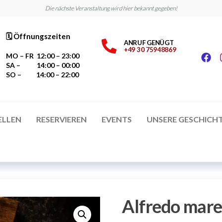
Die nächste Veranstaltung wird hier bekannt gegeben!
🗓 Öffnungszeiten
ANRUF GENÜGT
+49 30 75948869
MO – FR 12:00 – 23:00
SA – 14:00 – 00:00
SO – 14:00 – 22:00
t
ar
ELLEN
RESERVIEREN
EVENTS
UNSERE GESCHICH
Alfredo mar