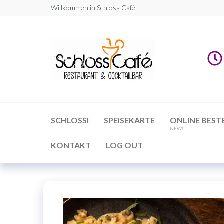
Willkommen in Schloss Café.
Schloss
Restaurant
&
Café |
Cocktailbar
Trattoria,
Restauran
&
Cocktailb
SCHLOSSI
SPEISEKARTE
ONLINE BEST
NEW!
KONTAKT
LOG OUT