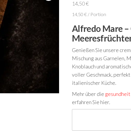
14,50
€
14,50
€
/
Portion
Alfredo Mare –
Meeresfrüchte
Genießen Sie unsere crem
Mischung aus Garnelen, Mu
Knoblauch und aromatisch
voller Geschmack, perfekt
italienischer Küche.
Mehr über die
gesundheit
erfahren Sie hier.