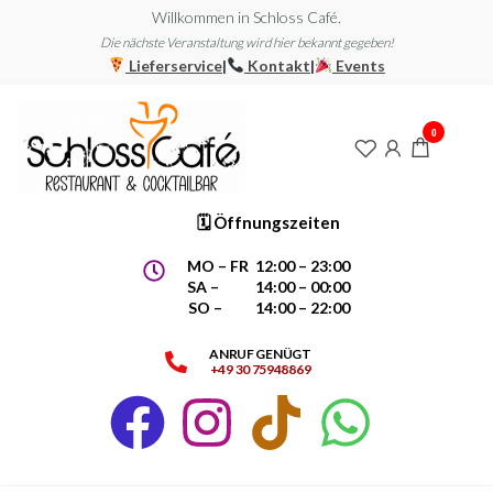
Willkommen in Schloss Café.
Die nächste Veranstaltung wird hier bekannt gegeben!
Lieferservice
|
Kontakt
|
Events
Schloss
Restaurant
&
0
Café |
Cocktailbar
Trattoria,
Restaurant
🗓 Öffnungszeiten
&
Cocktailbar
MO – FR 12:00 – 23:00
SA – 14:00 – 00:00
SO – 14:00 – 22:00
ANRUF GENÜGT
+49 30 75948869