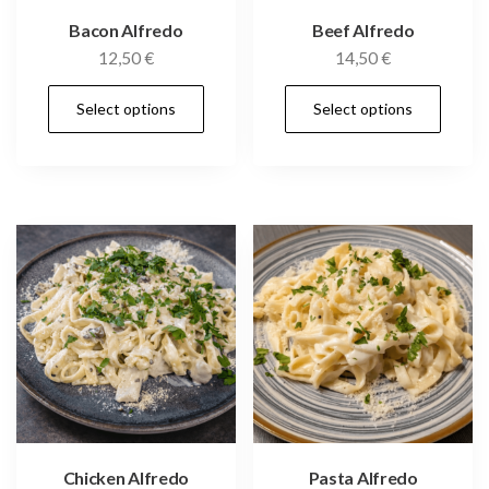
Bacon Alfredo
Beef Alfredo
12,50
€
14,50
€
Dieses
Die
Select options
Select options
Produkt
Pro
weist
wei
mehrere
meh
Varianten
Var
auf.
auf.
Die
Die
Optionen
Opt
können
kön
auf
auf
der
der
Produktseite
Pro
gewählt
gew
Chicken Alfredo
Pasta Alfredo