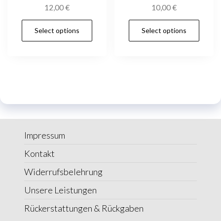
werden
wer
12,00
€
10,00
€
Dieses
Die
Select options
Select options
Produkt
Pro
weist
wei
mehrere
meh
Varianten
Var
auf.
auf.
Die
Die
Optionen
Opt
können
kön
Impressum
auf
auf
Kontakt
der
der
Widerrufsbelehrung
Produktseite
Pro
gewählt
gew
Unsere Leistungen
werden
wer
Rückerstattungen & Rückgaben